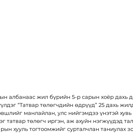
н албанаас жил бүрийн 5-р сарын хоёр дахь д
үлдэг “Татвар төлөгчдийн өдрүүд” 25 дахь жил
эвшлийг манлайлан, улс нийгэмдээ үнэтэй хувь
г татвар төлөгч иргэн, аж ахуйн нэгжүүдэд тал
арын хууль тогтоомжийг сурталчлан таниулах з