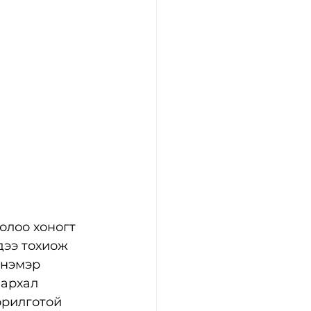
олоо хоногт 
дээ тохиож 
 нэмэр 
архал 
орилготой 