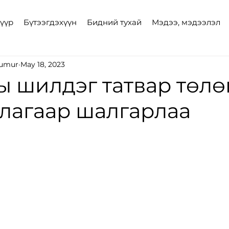
үүр
Бүтээгдэхүүн
Бидний тухай
Мэдээ, мэдээлэл
tumur
May 18, 2023
ы шилдэг татвар төлө
лагаар шалгарлаа