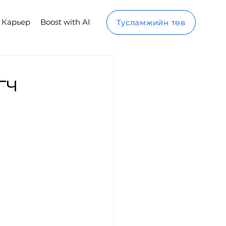
Карьер
Boost with AI
Тусламжийн төв
гч