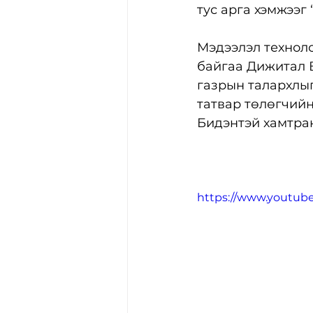
тус арга хэмжээг
Мэдээлэл техноло
байгаа Дижитал 
газрын талархлыг
татвар төлөгчийн
Бидэнтэй хамтран
https://www.youtu