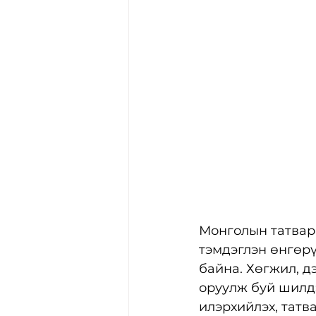
Монголын татвары
тэмдэглэн өнгөрү
байна. Хөгжил, д
оруулж буй шилдэ
илэрхийлэх, татв