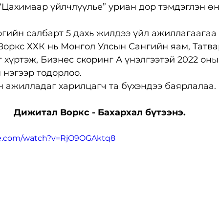
 “Цахимаар үйлчлүүлье” уриан дор тэмдэглэн өн
гийн салбарт 5 дахь жилдээ үйл ажиллагаагаа
Воркс ХХК нь Монгол Улсын Сангийн яам, Татв
 хүртэж, Бизнес скоринг А үнэлгээтэй 2022 оны
 нэгээр тодорлоо.
 ажилладаг харилцагч та бүхэндээ баярлалаа.
Дижитал Воркс - Бахархал бүтээнэ.
be.com/watch?v=RjO9OGAktq8