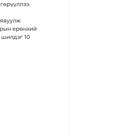
гөрүүллээ.
 явуулж 
арын ерөнхий 
 шилдэг 10 