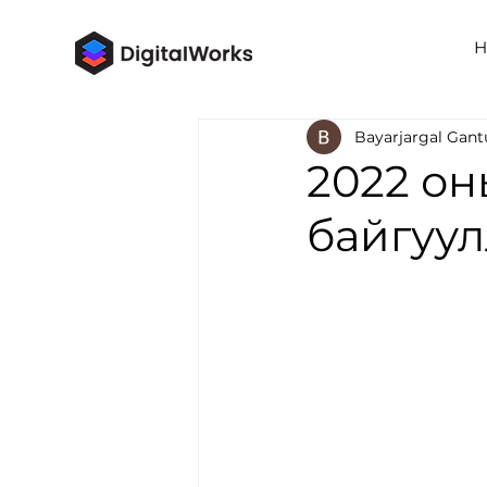
Н
Bayarjargal Gan
2022 он
байгуул