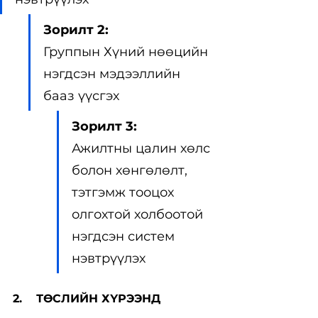
Зорилт 2:
Группын Хүний нөөцийн 
нэгдсэн мэдээллийн 
бааз үүсгэх
Зорилт 3:
Ажилтны цалин хөлс 
болон хөнгөлөлт, 
тэтгэмж тооцох 
олгохтой холбоотой 
нэгдсэн систем 
нэвтрүүлэх
2.    ТӨСЛИЙН ХҮРЭЭНД