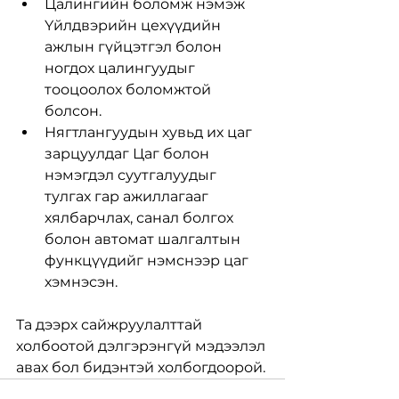
Цалингийн боломж нэмэж 
Үйлдвэрийн цехүүдийн 
ажлын гүйцэтгэл болон 
ногдох цалингуудыг 
тооцоолох боломжтой 
болсон.
Нягтлангуудын хувьд их цаг 
зарцуулдаг Цаг болон 
нэмэгдэл суутгалуудыг 
тулгах гар ажиллагааг 
хялбарчлах, санал болгох 
болон автомат шалгалтын 
функцүүдийг нэмснээр цаг 
хэмнэсэн.
Та дээрх сайжруулалттай 
холбоотой дэлгэрэнгүй мэдээлэл 
авах бол бидэнтэй холбогдоорой.