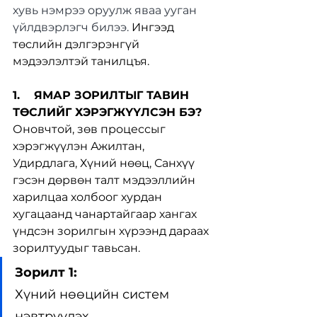
хувь нэмрээ оруулж яваа ууган 
үйлдвэрлэгч билээ. 
Ингээд 
төслийн дэлгэрэнгүй 
мэдээлэлтэй танилцъя.
1.    ЯМАР ЗОРИЛТЫГ ТАВИН 
ТӨСЛИЙГ ХЭРЭГЖҮҮЛСЭН БЭ?
Оновчтой, зөв процессыг 
хэрэгжүүлэн Ажилтан, 
Удирдлага, Хүний нөөц, Санхүү 
гэсэн дөрвөн талт мэдээллийн 
харилцаа холбоог хурдан 
хугацаанд чанартайгаар хангах 
үндсэн зорилгын хүрээнд дараах 
зорилтуудыг тавьсан.
Зорилт 1:
Хүний нөөцийн систем 
нэвтрүүлэх