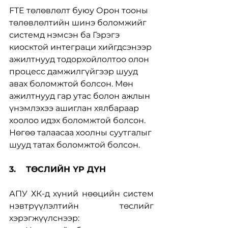
FTE төлөвлөлт буюу Орон тооны 
төлөвлөлтийн шинэ боломжийг 
системд нэмсэн ба Гэрэгэ 
киосктой интеграци хийгдсэнээр 
ажилтнууд тодорхойлолтоо олон 
процесс дамжилгүйгээр шууд 
авах боломжтой болсон. Мөн 
ажилтнууд гар утас болон ажлын 
үнэмлэхээ ашиглан хялбараар 
хоолоо идэх боломжтой болсон. 
Нөгөө талаасаа хоолны суутгалыг 
шууд татах боломжтой болсон.
3.    ТӨСЛИЙН ҮР ДҮН
АПУ ХК-д хүний нөөцийн систем 
нэвтрүүлэлтийн төслийг 
хэрэгжүүлснээр: