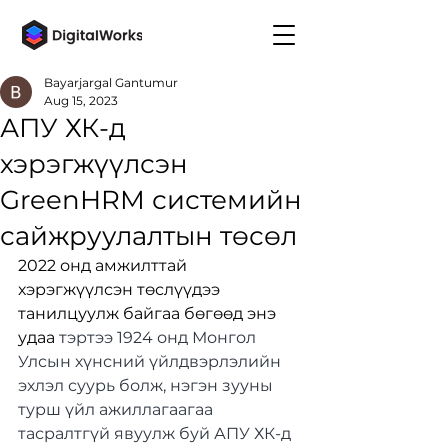
Bayarjargal Gantumur
Aug 15, 2023
АПУ ХК-д
хэрэгжүүлсэн
GreenHRM системийн
сайжруулалтын төсөл
2022 онд амжилттай 
хэрэгжүүлсэн төслүүдээ 
танилцуулж байгаа бөгөөд энэ 
удаа 
тэртээ 1924 онд Монгол 
Улсын хүнсний үйлдвэрлэлийн 
эхлэл суурь болж, нэгэн зууны 
турш үйл ажиллагаагаа 
тасралтгүй явуулж буй АПУ ХК-д 