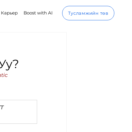
Карьер
Boost with AI
Тусламжийн төв
Уу?
tic 
т 