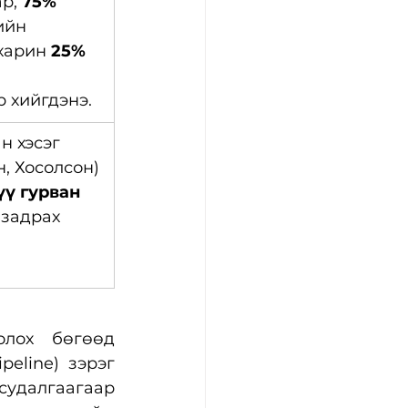
р, 
75% 
ийн 
харин 
25% 
р хийгдэнэ.
н хэсэг 
, Хосолсон) 
үү гурван 
 задрах 
лох бөгөөд 
eline) зэрэг 
удалгаагаар 