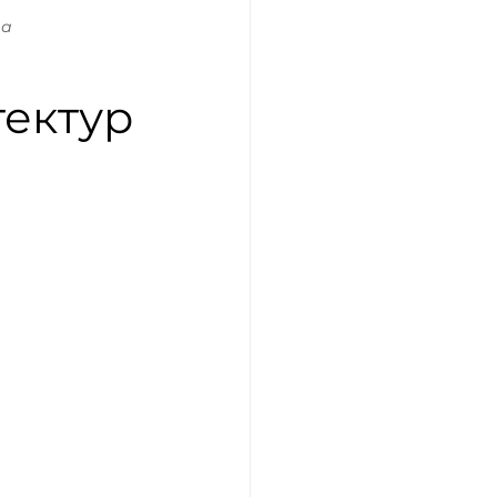
аа
тектур