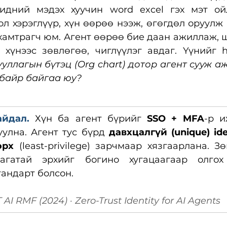
идний мэдэх хуучин word excel гэх мэт ойл
бол хэрэглүүр, хүн өөрөө нээж, өгөгдөл оруулж 
хамтрагч юм. Агент өөрөө бие даан ажиллаж, 
 хүнээс зөвлөгөө, чиглүүлэг авдаг. Үүнийг h
уллагын бүтэц (Org chart) дотор агент сууж аж
 байр байгаа юу?
айдал. 
Хүн ба агент бүрийг 
SSO + MFA
-р и
улна. Агент тус бүрд 
давхцалгүй (unique) ide
эрх
 (least-privilege) зарчмаар хязгаарлана. Зө
гатай эрхийг богино хугацаагаар олгох (s
стандарт болсон.
AI RMF (2024) · Zero-Trust Identity for AI Agents