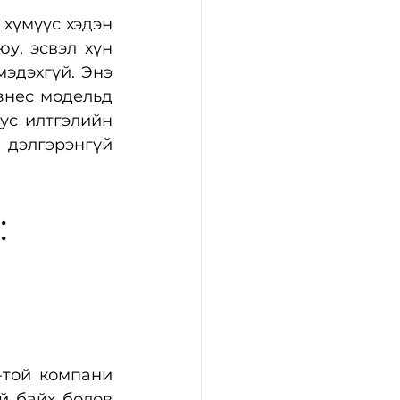
хүмүүс хэдэн 
у, эсвэл хүн 
эдэхгүй. Энэ 
знес модельд 
ус илтгэлийн 
дэлгэрэнгүй 
 
-той компани 
 байх болов 