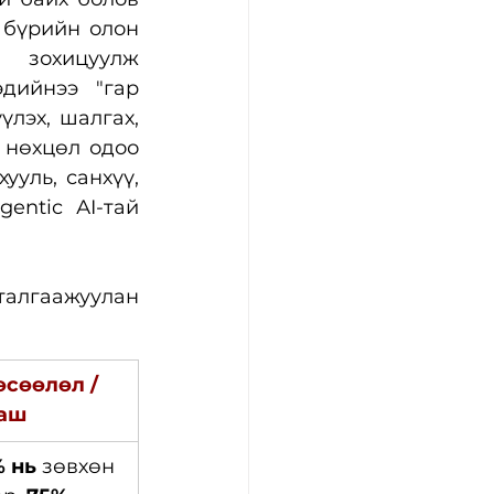
 бүрийн олон 
 зохицуулж 
дийнээ "гар 
лэх, шалгах, 
нөхцөл одоо 
уль, санхүү, 
ntic АI-тай 
алгаажуулан 
өсөөлөл / 
ааш
 нь
 зөвхөн 