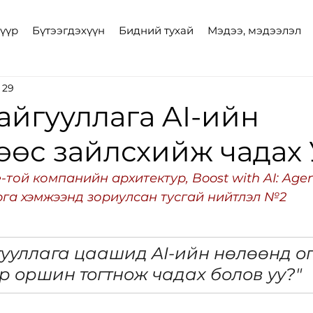
үүр
Бүтээгдэхүүн
Бидний тухай
Мэдээ, мэдээлэл
 29
айгууллага AI-ийн
өс зайлсхийж чадах 
-той компанийн архитектур, Boost with AI: Agen
рга хэмжээнд зориулсан тусгай нийтлэл №2
ууллага цаашид AI-ийн нөлөөнд ог
р оршин тогтнож чадах болов уу?"