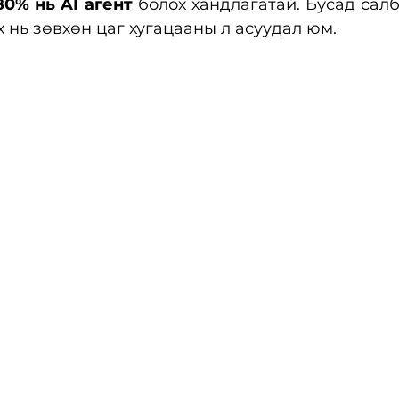
80% нь AI агент
 болох хандлагатай. Бусад салб
 нь зөвхөн цаг хугацааны л асуудал юм.