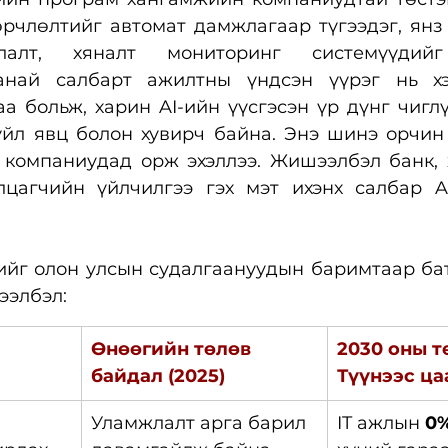
өрчлөлтийг автомат дамжлагаар түгээдэг, янз
лалт, хяналт мониторинг системүүдийг
анай салбарт ажилтны үндсэн үүрэг нь хэ
а больж, харин AI-ийн үүсгэсэн үр дүнг чиглүү
үйл явц болон хувирч байна. Энэ шинэ орчин 
компаниудад орж эхэллээ. Жишээлбэл банк, ху
лцагчийн үйлчилгээ гэх мэт ихэнх салбар Age
ийг олон улсын судалгаануудын баримтаар бат
ээлбэл:
Өнөөгийн төлөв 
2030 оны т
байдал (2025)
Түүнээс ц
Уламжлалт арга барил 
IT ажлын 
0%