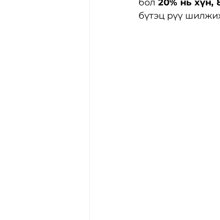
бол 
20% нь хүн, 
бүтэц рүү шилжих