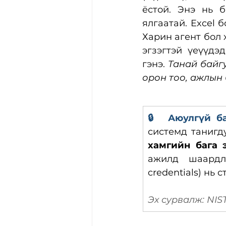
ёстой. Энэ нь б
ялгаатай. Excel 
Харин агент бол 
эгзэгтэй үеүүдэд
гэнэ. 
Танай байгу
орон тоо, ажлын
🔒  Аюулгүй б
системд танигду
хамгийн бага 
ажилд шаардла
credentials) нь 
Эх сурвалж: NIST 