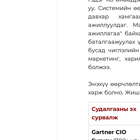
уу. Системийн ө
давхар хамгаа
ажиллуулдаг. М
ажиллагаа" байха
баталгаажуулах 
бусад чиглэлийн 
маркетинг, хари
болжээ.
Энэхүү өөрчлөлт
харж болно. Жиш
Судалгааны эх 
сурвалж
Gartner CIO 