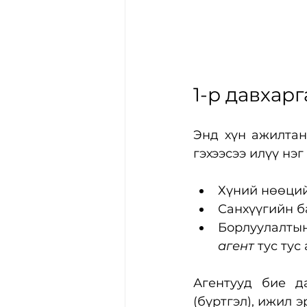
1-р давхарг
Энд хүн ажилтан 
гэхээсээ илүү нэг
Хүний нөөций
Санхүүгийн б
Борлуулалтын
агент
 тус тус
Агентууд бие да
(бүртгэл), ижил 