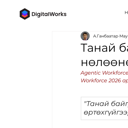
Н
А.Ганбаатар
May
Танай б
нөлөөнө
Agentic Workforce
Workforce 2026 а
"Танай байг
өртөхгүйгээ