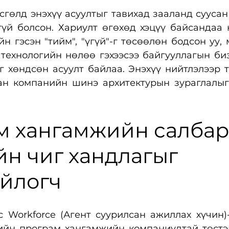
сгөлд энэхүү асуултыг тавихад зааланд суусан 
үй болсон. Хариулт өгөхөд хэцүү байсандаа ю
н гэсэн "тийм", "үгүй"-г төсөөлөн бодсон уу, м
 технологийн нөлөө гэхээсээ байгууллагын би
 хөндсөн асуулт байлаа. Энэхүү нийтлэлээр т
ан компанийн шинэ архитектурын зураглалыг 
 хангамжийн салбар:
н чиг хандлагыг 
ойлогч
c Workforce (Агент суурилсан ажиллах хүчин)
ийн програм хангамжийн компаниудтай төстэй