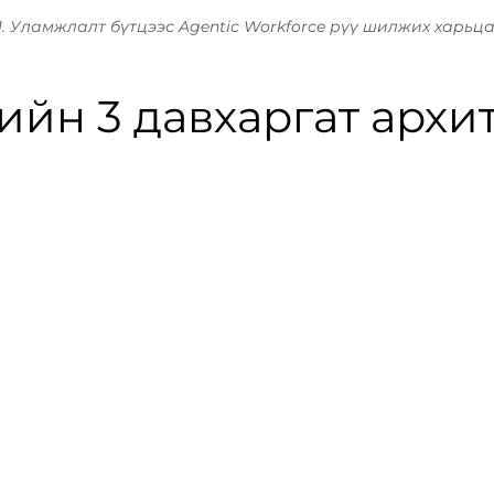
1. Уламжлалт бүтцээс Agentic Workforce рүү шилжих харьц
йн 3 давхаргат архи