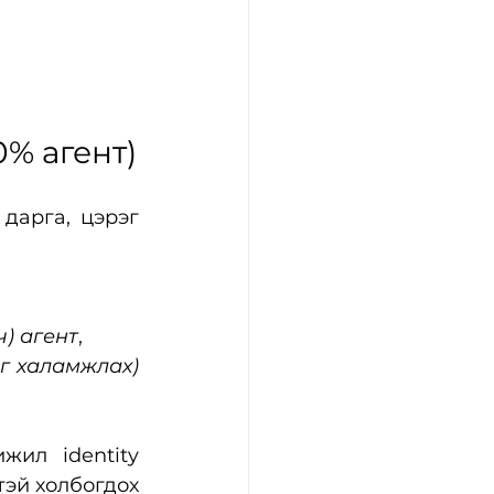
0% агент)
дарга, цэрэг 
ч) агент
,
г халамжлах) 
ил identity 
эй холбогдох 