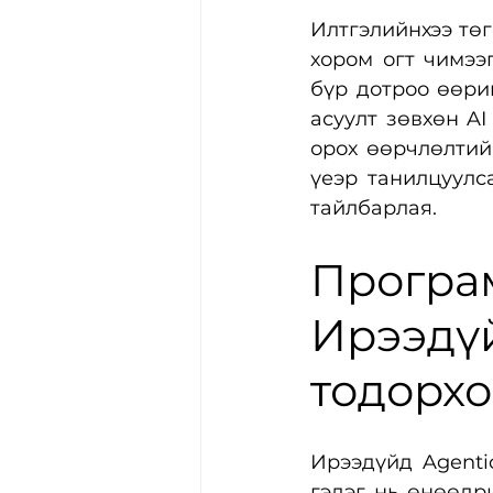
Илтгэлийнхээ төг
хором огт чимээг
бүр дотроо өөрий
асуулт зөвхөн AI
орох өөрчлөлтийг
үеэр танилцуулс
тайлбарлая.
Програм
Ирээдүй
тодорх
Ирээдүйд Agenti
гэдэг нь өнөөдр