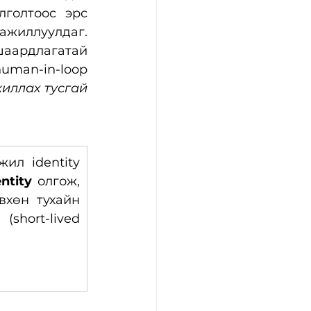
голтоос эрс 
ажиллуулдаг. 
шаардлагатай 
uman-in-loop 
иллах тусгай 
жил identity 
ntity
 олгож, 
вхөн тухайн 
hort-lived 