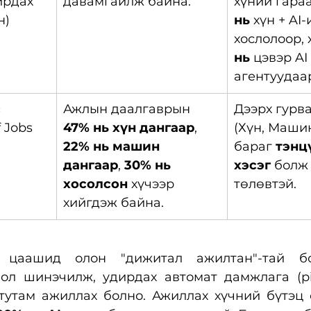
ирдах 
давамгайлж байна.
хүний гараа
н)
нь
 хүн + AI-
хослолоор, 
нь
 цэвэр AI 
агентуудаа
 
Ажлын даалгаврын 
Дээрх гурва
f Jobs 
47% нь хүн дангаар
, 
(Хүн, Машин
22% нь машин 
бараг 
тэнц
дангаар
, 
30% нь 
хэсэг
 болж
хосолсон
 хүчээр 
төлөвтэй.
хийгдэж байна.
 цаашид олон "дижитал ажилтан"-тай бо
мол шинэчилж, удирдах автомат дамжлага (pip
тутам ажиллах болно. Ажиллах хүчний бүтэц с