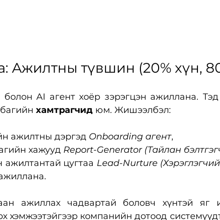
а: Ажилтны түвшин (20% хүн, 8
болон AI агент хоёр зэрэгцэн ажиллана. Тэд 
 багийн 
хамтрагчид
 юм. Жишээлбэл:
н ажилтны дэргэд 
Onboarding агент
,
агийн хажууд 
Report-Generator (Тайлан бэлтгэг
 ажилтантай цугтаа 
Lead-Nurture (Хэрэглэгчий
 ажиллана.
ан ажиллах чадвартай боловч хүнтэй яг иж
эрх хэмжээтэйгээр компанийн дотоод системүүдт