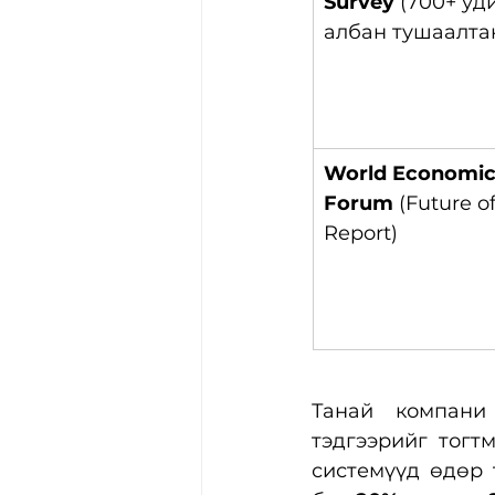
Survey
 (700+ уд
албан тушаалта
World Economic
Forum
 (Future o
Report)
Танай компани
тэдгээрийг тогт
системүүд өдөр 